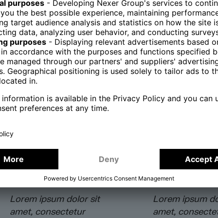
LOREM IPSUM
LOREM IPSUM
Lorem ipsum dolor sit
Lorem ipsum dol
amet, consectetur
amet, consecte
adipiscing elit
, sed do
adipiscing elit
, 
eiusmod tempor
eiusmod tempo
incididunt ut labore et
incididunt ut la
dolore magna aliqua
dolore magna a
LOREM IPSUM
LOREM IPSUM
Lorem ipsum dolor sit
Lorem ipsum dol
amet, consectetur
amet, consecte