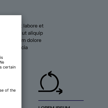
didunt ut labore et
oris nisi ut aliquip
 esse cillum dolore
a qui officia