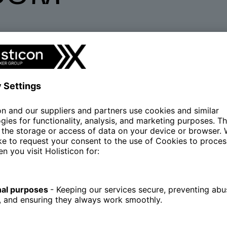
etur adipiscing elit
, sed do eiusmod tempor inci
m veniam, quis nostrud exercitation ullamco lab
irure dolor in reprehenderit in voluptate velit
int occaecat cupidatat non proident, sunt in culp
.