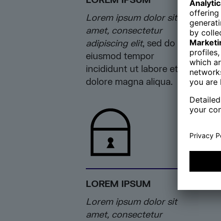
LOREM IPSUM
Lorem ipsum dolor sit
amet, consectetur
adipiscing elit
, sed do
eiusmod tempor
incididunt ut labore et
dolore magna aliqua.
LOREM IPSUM
Lorem ipsum dolor sit
amet, consectetur