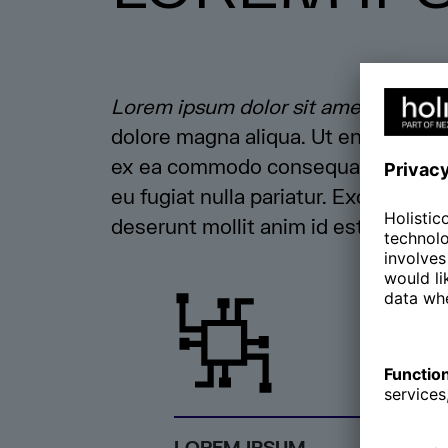
Lorem ipsum dolor sit amet, consect
dolore magna aliqua. Ut enim ad mini
ex ea commodo consequat. Duis aute 
eu fugiat nulla pariatur. Excepteur s
deserunt mollit anim id est laborum