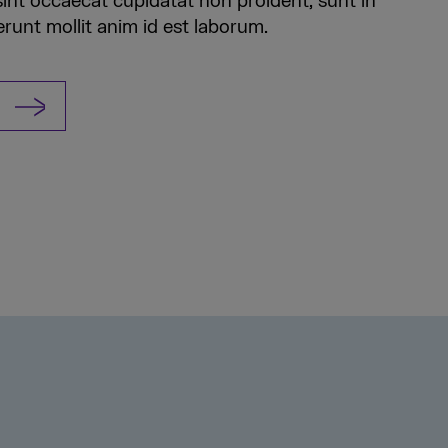
sint occaecat cupidatat non proident, sunt in
erunt mollit anim id est laborum.