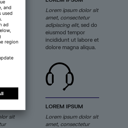
LOREM IPSUM
or sit
Lorem ipsum dolor sit
tur
amet, consectetur
sed do
adipiscing elit
, sed do
r
eiusmod tempor
bore et
incididunt ut labore et
liqua
dolore magna aliqua.
LOREM IPSUM
or sit
Lorem ipsum dolor sit
tur
amet, consectetur