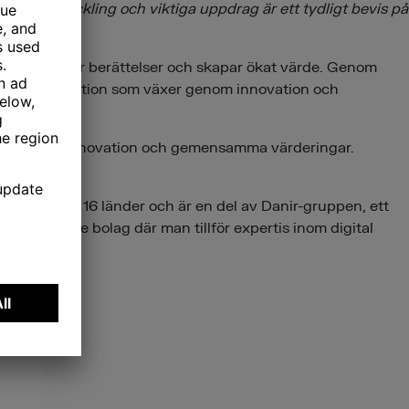
itala utveckling och viktiga uppdrag är ett tydligt bevis på
er resor, fler berättelser och skapar ökat värde. Genom
riven organisation som växer genom innovation och
om teknik, innovation och gemensamma värderingar.
 experter i 16 länder och är en del av Danir-gruppen, ett
t krävande bolag där man tillför expertis inom digital