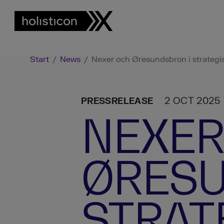
Start
/
News
/
Nexer och Øresundsbron i strateg
PRESSRELEASE
2 OCT 2025
NEXER
ØRESU
STRAT