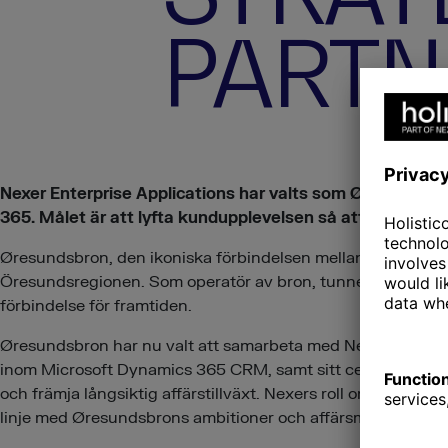
PARTN
Nexer Enterprise Applications har valts som Øresundsbr
365. Målet är att lyfta kundupplevelsen så att den övertr
Øresundsbron, den ikoniska förbindelsen mellan Sverige oc
Öresundsregionen. Som operatör av bron, tunneln och den k
förbindelse för framtiden.
Øresundsbron har nu valt att samarbeta med Nexer Enterpris
inom Microsoft Dynamics 365 CRM, samt sitt certifierade pa
och främja långsiktig affärstillväxt. Nexers roll omfattar b
linje med Øresundsbrons ambitioner och affärsmål.