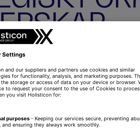
ERSKAP
ons strategiska partner för att driva utvecklingen av d
äffar förväntningarna och genererar fler kunder, fler reso
h Danmark, är mer än bara en bro – den är en symbol för sa
onstgjorda ön Peberholm är Øresundsbro Konsortiet fast bes
e Applications för att accelerera sin digitala transformat
rtnerskap med Microsoft, kommer Nexer att bidra till att fö
åde teknisk utveckling och operativt stöd, samt strategisk rå