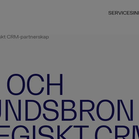
SERVICES
I
iskt CRM-partnerskap
 OCH
NDSBRON 
EGISKT CR