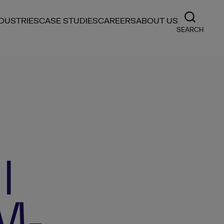
NDUSTRIES
CASE STUDIES
CAREERS
ABOUT US
SEARCH
I
M-