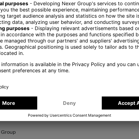
många år. Det fortsatta förtroendet att få stärka deras dig
ector Nordics, Nexer Enterprise Applications.
sen så att den överträffar förväntningarna och genererar fl
rar Nexer till Øresundsbrons vision om en sund och affärsd
 långsiktiga partnerskap som skapar verklig påverkan gen
vensk entreprenörsanda och innovationskraft. Nexer har 2500
r. Nexer arbetar idag med några av världens största och mes
rise Applications
r Group