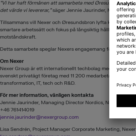
“Vi har haft förmånen att samarbeta med Øresundsbron under 
det värde vi levererar,”
säger Jennie Jaurinder, Managing Dir
Tillsammans vill Nexer och Øresundsbron lyfta kundupplevel
smartare arbetssätt och fokus på långsiktig hållbarhet bid
motståndskraft.
Detta samarbete speglar Nexers engagemang för att bygga
Om Nexer
Nexer Group är ett internationellt techbolag med rötter i s
svenskt privatägt företag med 11 200 medarbetare i 26 lände
transformation, IT, tech och R&D.
För mer information, vänligen kontakta
Jennie Jaurinder, Managing Director Nordics, Nexer Enterp
+46 761414019
jennie.jaurinder@nexergroup.com
Lisa Sendrén, Project Manager Corporate Marketing, Nexe