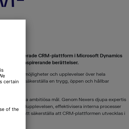
eras molnbaserade CRM-plattform i Microsoft Dynamics
r och fler inspirerande berättelser.
mhörighet, möjligheter och upplevelser över hela
lutna att säkerställa en trygg, öppen och hållbar
ion och nå sina ambitiösa mål. Genom Nexers djupa expertis
rbättra kundupplevelsen, effektivisera interna processer
dgivning för att säkerställa att CRM-plattformen utvecklas i